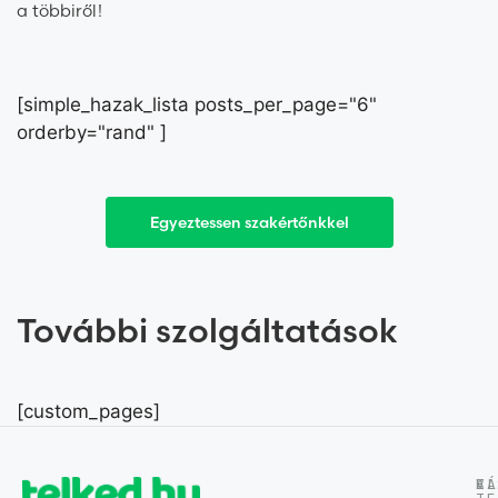
a többiről!
[simple_hazak_lista posts_per_page="6"
orderby="rand" ]
Egyeztessen szakértőnkkel
További szolgáltatások
[custom_pages]
EL
VÁ
A