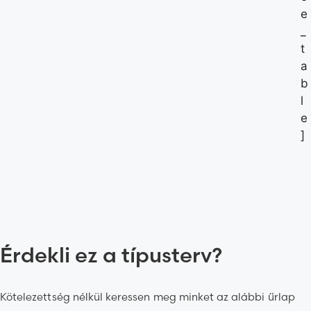
e
_
t
a
b
l
e
]
Érdekli ez a típusterv?
Kötelezettség nélkül keressen meg minket az alábbi űrlap