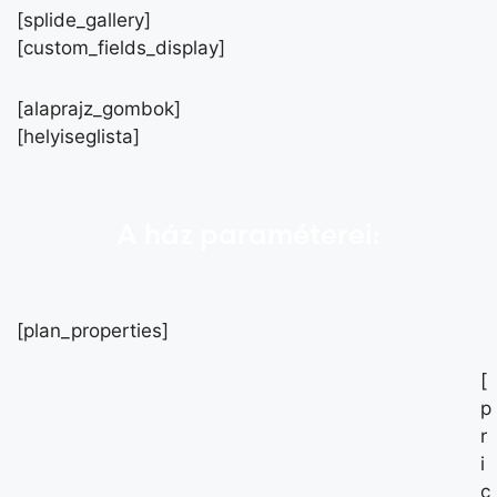
[splide_gallery]
[custom_fields_display]
[alaprajz_gombok]
[helyiseglista]
A ház paraméterei:
[plan_properties]
[
p
r
i
c