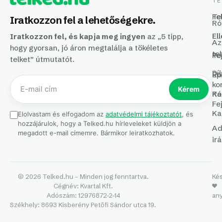
TE
Fe
Te
Iratkozzon fel a lehetőségekre.
Ró
El
El
Iratkozzon fel, és kapja meg ingyen
az „5 tipp,
Az
hogy gyorsan, jó áron megtalálja a tökéletes
te
Fe
Te
telket” útmutatót.
Dí
Ró
Ép
ko
Kérem
Ka
Ró
Fe
Ka
Elolvastam és elfogadom az
adatvédelmi tájékoztatót
, és
hozzájárulok, hogy a Telked.hu hírleveleket küldjön a
Ad
megadott e-mail címemre. Bármikor leiratkozhatok.
ir
© 2026 Telked.hu – Minden jog fenntartva.
Kés
Cégnév:
Kvartal Kft.
Adószám:
12976872-2-14
an
Székhely:
8693 Kisberény Petőfi Sándor utca 19.