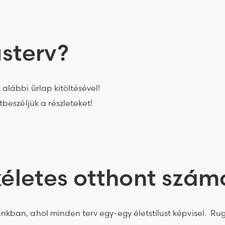
usterv?
alábbi űrlap kitöltésével!
tbeszéljük a részleteket!
kéletes otthont szá
nkban, ahol minden terv egy-egy életstílust képvisel. Ru