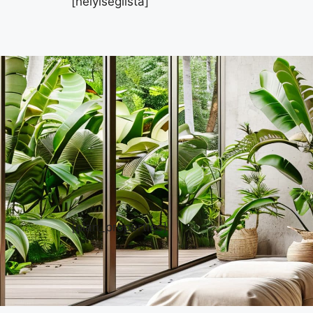
[helyiseglista]
[plan_properties]