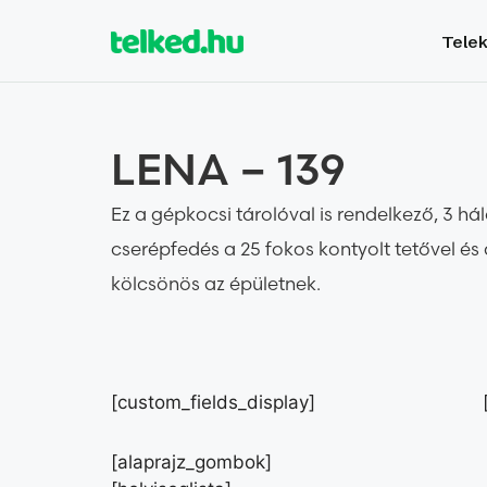
Tele
LENA – 139
Ez a gépkocsi tárolóval is rendelkező, 3 h
cserépfedés a 25 fokos kontyolt tetővel és
kölcsönös az épületnek.
[custom_fields_display]
[alaprajz_gombok]