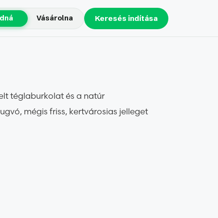
adná
Vásárolna
Keresés indítása
lt téglaburkolat és a natúr
vó, mégis friss, kertvárosias jelleget