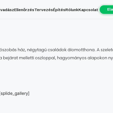
El
kvadász
Ellenőrzés
Tervezés
Építés
Rólunk
Kapcsolat
álószobás ház, négytagú családok álomotthona. A szelete
 a bejárat melletti oszloppal, hagyományos alapokon nyug
[splide_gallery]