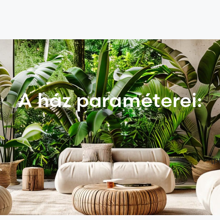
A ház paraméterei:
[p