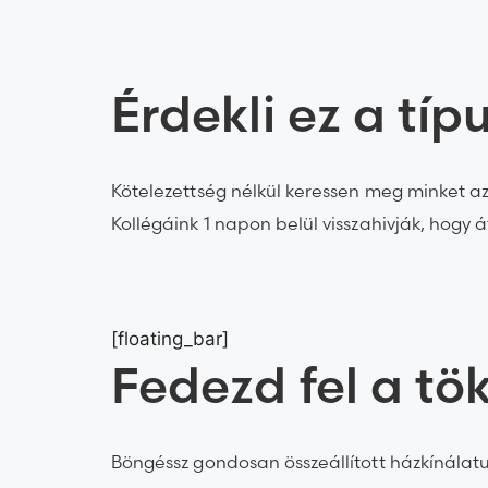
Érdekli ez a típ
Kötelezettség nélkül keressen meg minket az 
Kollégáink 1 napon belül visszahivják, hogy á
[floating_bar]
Fedezd fel a tö
Böngéssz gondosan összeállított házkínálatu