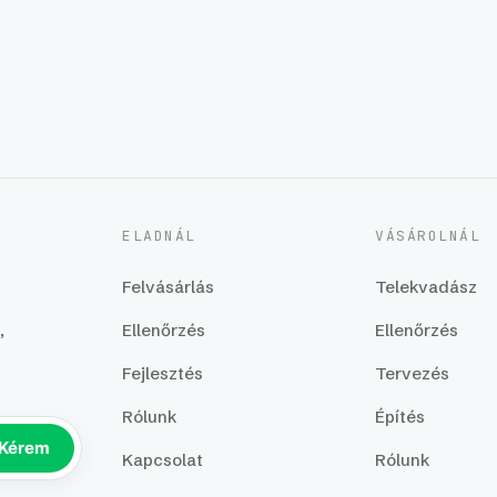
ELADNÁL
VÁSÁROLNÁL
Felvásárlás
Telekvadász
Ellenőrzés
Ellenőrzés
,
Fejlesztés
Tervezés
Rólunk
Építés
Kérem
Kapcsolat
Rólunk