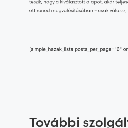
teszik, hogy a kiválasztott alapot, akár telj
otthonod megvalósításában – csak válassz, 
[simple_hazak_lista posts_per_page="6" or
További szolgá