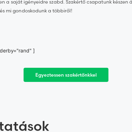
esen a saját igényeidre szabd. Szakértő csapatunk készen ál
és mi gondoskodunk a többiről!
derby="rand" ]
Egyeztessen szakértőnkkel
ltatások