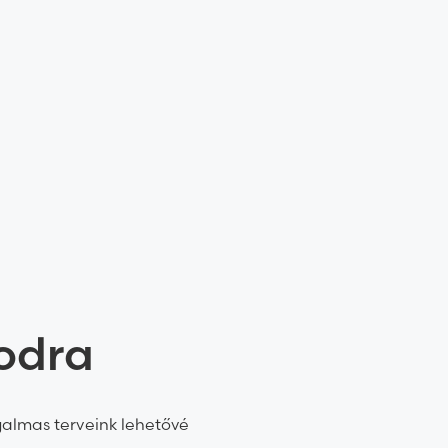
modra
galmas terveink lehetővé